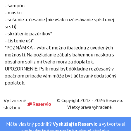
- šampón
- masku
- sušenie + česanie (nie však rozčesávanie splstenej
srsti)
- skrátenie pazúrikov*
- čistenie uší*
*POZNÁMKA - vybrať možno iba jednu z uvedených
možnosti. Na požiadanie zábal s bahennou maskou s
obsahom soli z mŕtveho mora za doplatok.
UPOZORNENIE: Psík musí byť dôkladne rozčesaný v
opačnom prípade vám môže byť účtovaný dodatočný
poplatok.
Vytvorené
©
Copyright 2012 - 2026 Reservio.
službou
Všetky práva vyhradené.
Máte vlastný podnik?
Vyskúšajte Reservio
a vytvorte si