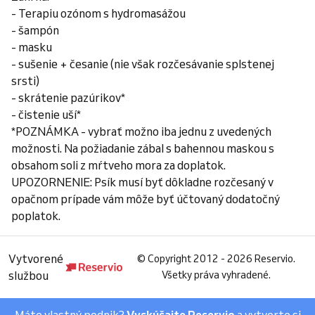
- Terapiu ozónom s hydromasážou
- šampón
- masku
- sušenie + česanie (nie však rozčesávanie splstenej
srsti)
- skrátenie pazúrikov*
- čistenie uší*
*POZNÁMKA - vybrať možno iba jednu z uvedených
možnosti. Na požiadanie zábal s bahennou maskou s
obsahom soli z mŕtveho mora za doplatok.
UPOZORNENIE: Psík musí byť dôkladne rozčesaný v
opačnom prípade vám môže byť účtovaný dodatočný
poplatok.
Vytvorené
©
Copyright 2012 - 2026 Reservio.
službou
Všetky práva vyhradené.